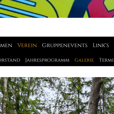
mmen
Verein
Gruppenevents
Link's
orstand
Jahresprogramm
Galerie
Termi