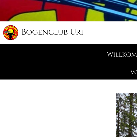
Bogenclub Uri
Willko
V